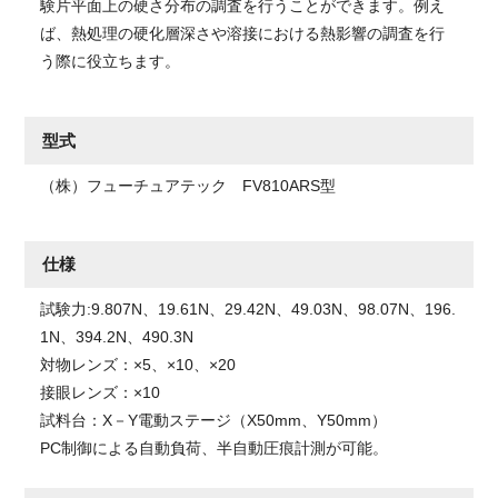
験片平面上の硬さ分布の調査を行うことができます。例え
ば、熱処理の硬化層深さや溶接における熱影響の調査を行
う際に役立ちます。
型式
（株）フューチュアテック FV810ARS型
仕様
試験力:9.807N、19.61N、29.42N、49.03N、98.07N、196.
1N、394.2N、490.3N
対物レンズ：×5、×10、×20
接眼レンズ：×10
試料台：X－Y電動ステージ（X50mm、Y50mm）
PC制御による自動負荷、半自動圧痕計測が可能。