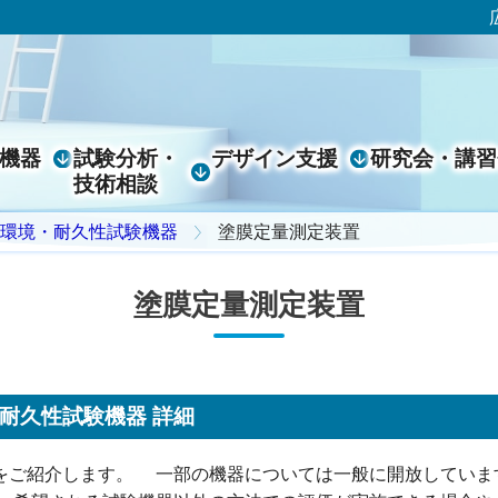
機器
試験分析・
デザイン
支援
研究会・
講習
技術相談
環境・耐久性試験機器
塗膜定量測定装置
塗膜定量測定装置
耐久性試験機器 詳細
をご紹介します。 一部の機器については一般に開放していま