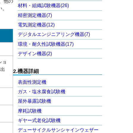
、他の
材料・組織試験機器(26)
い。
精密測定機器(7)
電気測定機器(12)
デジタルエンジニアリング機器(7)
環境・耐久性試験機器(17)
デザイン機器(2)
ショ
も出
2.機器詳細
表面性測定機
ガス・塩水腐食試験機
屋外暴露試験機
摩耗試験機
ギヤー式老化試験機
デューサイクルサンシャインウェザー