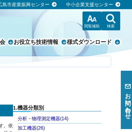
広島市産業振興センター
中小企業支援センター
閲覧補助
検索
会
お役立ち
技術情報
様式ダウン
ロード
お問い合わせ
1.機器分類別
分析・物理測定機器(14)
す。依
加工機器(26)